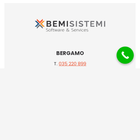
BERGAMO
T.
035 220 899
Via G. Suardi, 23 BG 24124
BOLZANO
T.
0471 095 164
Via Copernico, 17 BZ 39100
MILANO
T.
02 89080328